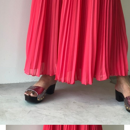
BLOG
20200525 _1_200525_0065