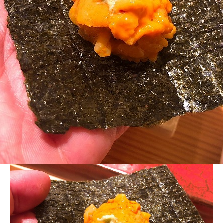
BLOG
20200608 _2_200608_0006