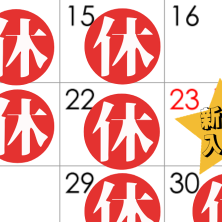
BLOG
cal202311-big2