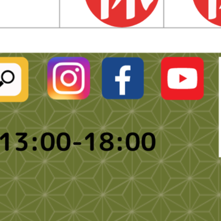
cal202311-big2