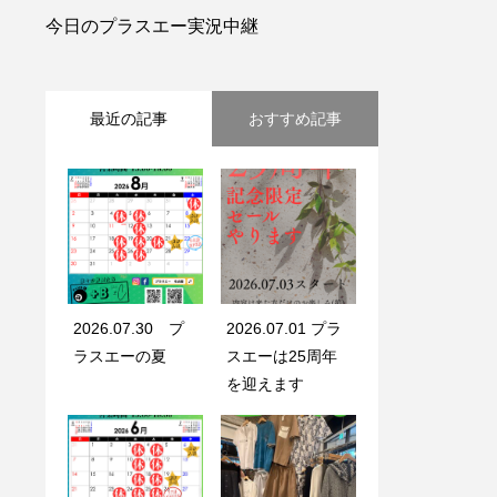
今日のプラスエー実況中継
最近の記事
おすすめ記事
2026.07.30 プ
2026.07.01 プラ
ラスエーの夏
スエーは25周年
を迎えます