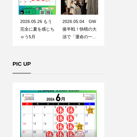
2026.05.26 もう
2026.05.04 GW
完全に夏を感じち
後半戦！快晴の大
ゃう5月
須で「運命の一
着」に出会う
PIC UP