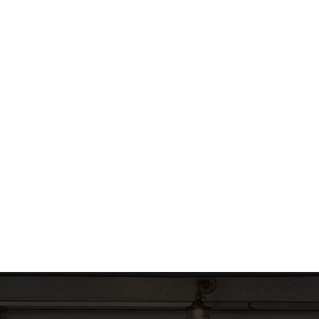
2026.07.30 プラスエーの夏