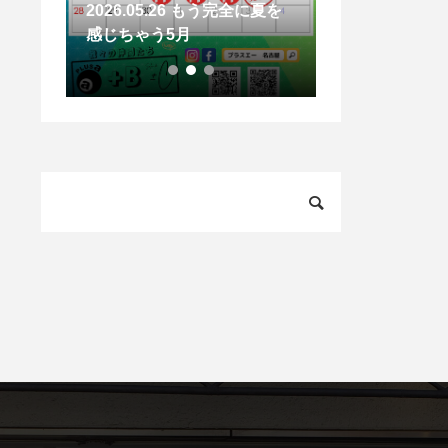
に夏を
2026.07.01
2026.07.30 プラスエーの夏
周年を迎えます