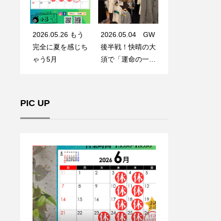
2026.05.26 もう
2026.05.04 GW
完全に夏を感じち
後半戦！快晴の大
ゃう5月
須で「運命の一
着」に出会う
PIC UP