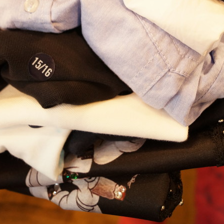
BLOG
e19b97aa14cd173c11cf768ed5499026d1d9a4b5.58.1.12.2