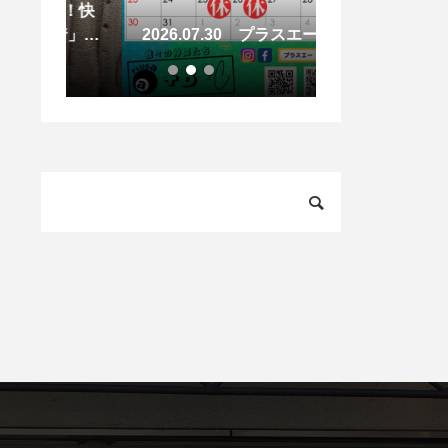
半戦！快
2026.07.01
着」に
2026.07.30 プラスエーの夏
周年を迎えます