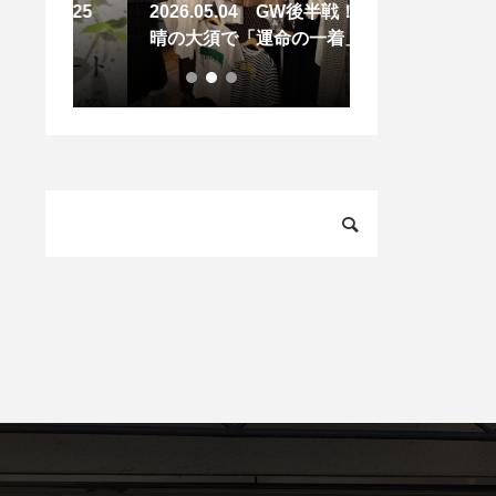
ーは25
2026.05.04 GW後半戦！快
2026.05.26
晴の大須で「運命の一着」に
感じちゃう5月
出会う