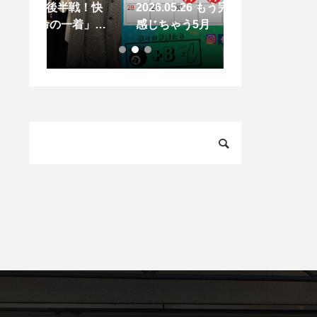
半戦！快
2026.05.26 もう完全に夏を
2026.07.01
着」に
感じちゃう5月
周年を迎えます