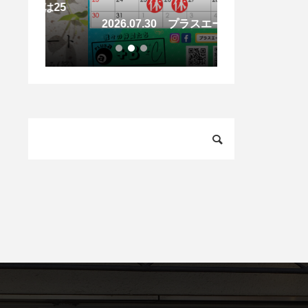
ーは25
2026.05.0
2026.07.30 プラスエーの夏
晴の大須で「運
出会う