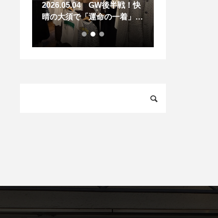
2026.05.04 GW後半戦！快
2026.05.26
エーの夏
晴の大須で「運命の一着」に
感じちゃう5月
出会う