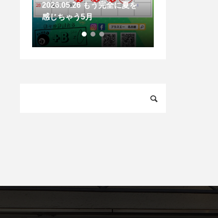
全に夏を
2026.05.04 GW後半戦！快
晴の大須で「運命の一着」に
2026.07.3
出会う